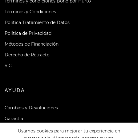
Términos y condiciones Bono por Hurto
Términos y Condiciones
Política Tratamiento de Datos
Política de Privacidad
Métodos de Financiación
Derecho de Retracto
SIC
AYUDA
Cambios y Devoluciones
Garantía
Términos y Condiciones Garantía Dinamic
Usamos cookies para mejorar tu experiencia en