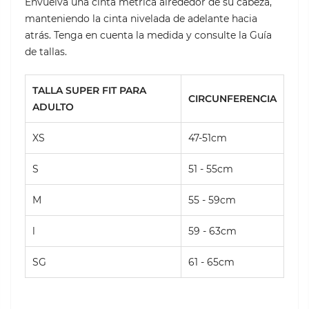
Envuelva una cinta métrica alrededor de su cabeza,
manteniendo la cinta nivelada de adelante hacia
atrás. Tenga en cuenta la medida y consulte la Guía
de tallas.
TALLA SUPER FIT PARA
CIRCUNFERENCIA
ADULTO
XS
47-51cm
S
51 - 55cm
M
55 - 59cm
l
59 - 63cm
SG
61 - 65cm