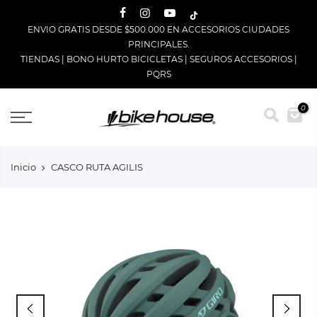
Saltar
ENVIO GRATIS DESDE $500.000 EN ACCESORIOS CIUDADES
PRINCIPALES.
TIENDAS
|
BONO HURTO BICICLETAS
|
SEGUROS ACCESORIOS
|
PQRS
0
Inicio
CASCO RUTA AGILIS