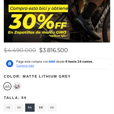
$4.490.000
$3.816.500
COLOR:
MATTE LITHIUM GREY
TALLA:
54
49
52
54
56
58