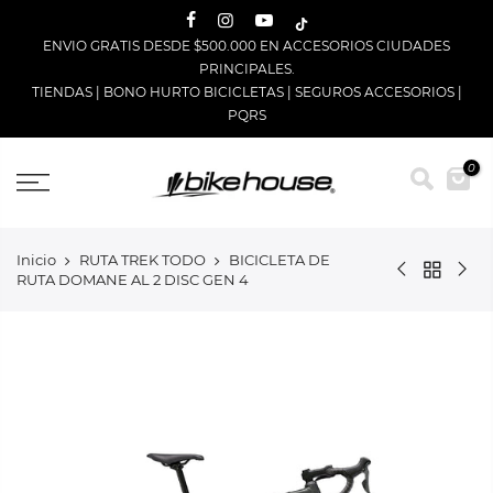
Saltar
ENVIO GRATIS DESDE $500.000 EN ACCESORIOS CIUDADES
PRINCIPALES.
TIENDAS
|
BONO HURTO BICICLETAS
|
SEGUROS ACCESORIOS
|
PQRS
0
Inicio
RUTA TREK TODO
BICICLETA DE
RUTA DOMANE AL 2 DISC GEN 4