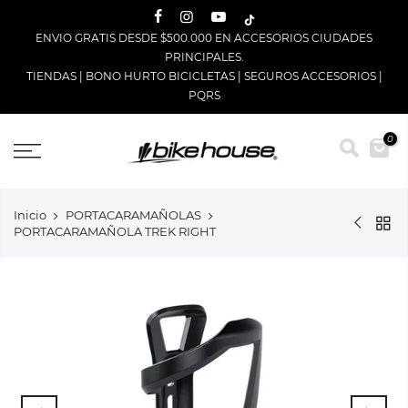
Saltar
ENVIO GRATIS DESDE $500.000 EN ACCESORIOS CIUDADES
PRINCIPALES.
TIENDAS
|
BONO HURTO BICICLETAS
|
SEGUROS ACCESORIOS
|
PQRS
0
Inicio
PORTACARAMAÑOLAS
PORTACARAMAÑOLA TREK RIGHT