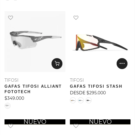
TIFOSI
TIFOSI
GAFAS TIFOSI ALLIANT
GAFAS TIFOSI STASH
FOTOTECH
DESDE
$295.000
$349.000
OFERTA
NUEVO
OFERTA
NUEVO