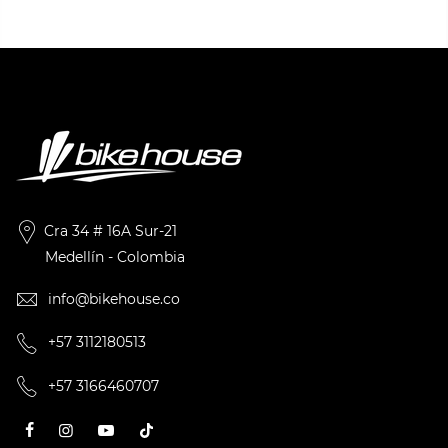
Cra 34 # 16A Sur-21
Medellín - Colombia
info@bikehouse.co
+57 3112180513
+57 3166460707