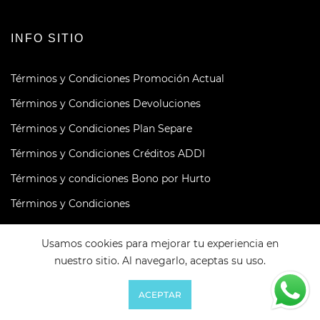
INFO SITIO
Términos y Condiciones Promoción Actual
Términos y Condiciones Devoluciones
Términos y Condiciones Plan Separe
Términos y Condiciones Créditos ADDI
Términos y condiciones Bono por Hurto
Términos y Condiciones
Política Tratamiento de Datos
Usamos cookies para mejorar tu experiencia en
Política de Privacidad
nuestro sitio. Al navegarlo, aceptas su uso.
Métodos de Financiación
0
0
ACEPTAR
Derecho de Retracto
Favoritos
Carrito
Cuenta
Buscar