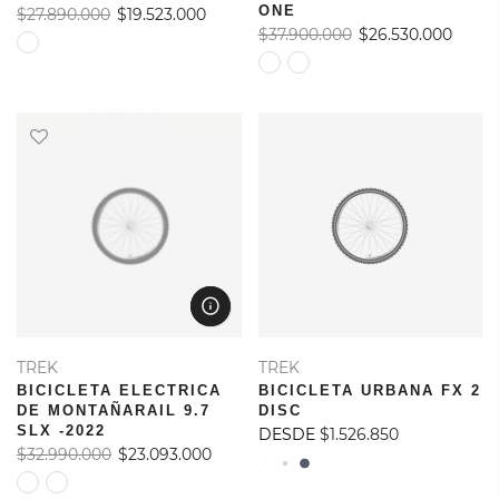
ONE
$27.890.000
$19.523.000
$37.900.000
$26.530.000
OFERTA
TREK
TREK
BICICLETA ELECTRICA
BICICLETA URBANA FX 2
DE MONTAÑARAIL 9.7
DISC
SLX -2022
DESDE
$1.526.850
$32.990.000
$23.093.000