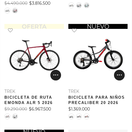
$4.490.000
$3.816.500
OFERTA
OFERTA
NUEVO
TREK
TREK
BICICLETA DE RUTA
BICICLETA PARA NIÑOS
EMONDA ALR 5 2026
PRECALIBER 20 2026
$9.290.000
$6.967.500
$1.369.000