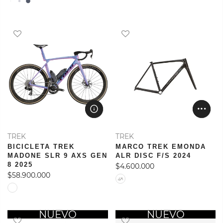
TREK
TREK
BICICLETA TREK
MARCO TREK EMONDA
MADONE SLR 9 AXS GEN
ALR DISC F/S 2024
8 2025
$4.600.000
$58.900.000
OFERTA
NUEVO
OFERTA
NUEVO