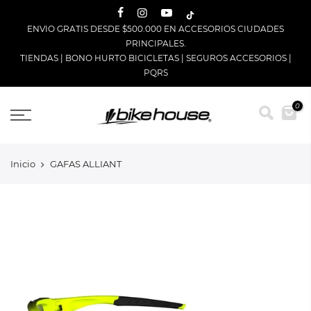
Saltar
ENVIO GRATIS DESDE $500.000 EN ACCESORIOS CIUDADES
PRINCIPALES.
TIENDAS
|
BONO HURTO BICICLETAS
|
SEGUROS ACCESORIOS
|
PQRS
0
Inicio
GAFAS ALLIANT