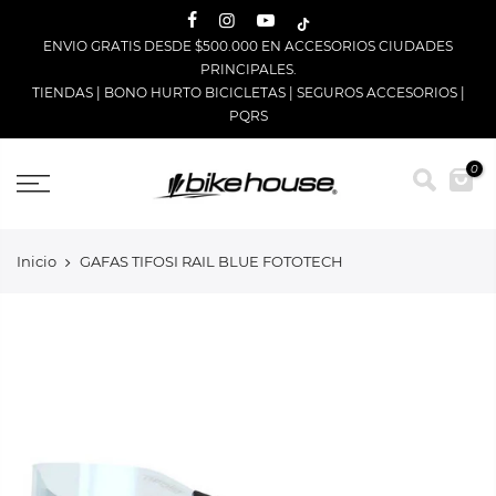
Saltar
ENVIO GRATIS DESDE $500.000 EN ACCESORIOS CIUDADES
PRINCIPALES.
TIENDAS
|
BONO HURTO BICICLETAS
|
SEGUROS ACCESORIOS
|
PQRS
0
Inicio
GAFAS TIFOSI RAIL BLUE FOTOTECH