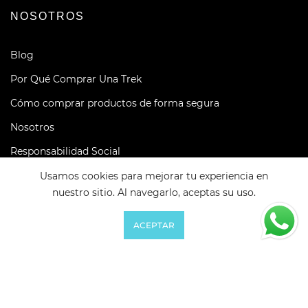
NOSOTROS
Blog
Por Qué Comprar Una Trek
Cómo comprar productos de forma segura
Nosotros
Responsabilidad Social
Usamos cookies para mejorar tu experiencia en
nuestro sitio. Al navegarlo, aceptas su uso.
0
0
ACEPTAR
Favoritos
Carrito
Cuenta
Buscar
Copyright © 2026 BIKEHOUSE. Todos los derechos
reservados.