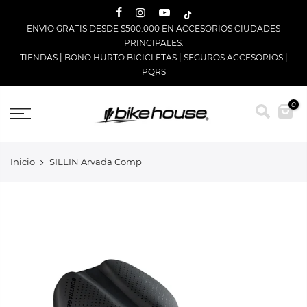
Saltar
ENVIO GRATIS DESDE $500.000 EN ACCESORIOS CIUDADES
PRINCIPALES.
TIENDAS
|
BONO HURTO BICICLETAS
|
SEGUROS ACCESORIOS
|
PQRS
0
Inicio
SILLIN Arvada Comp