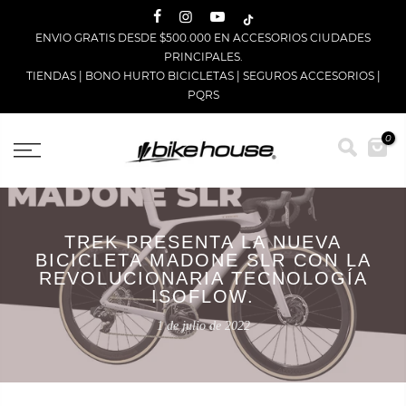
Saltar
ENVIO GRATIS DESDE $500.000 EN ACCESORIOS CIUDADES
PRINCIPALES.
TIENDAS
|
BONO HURTO BICICLETAS
|
SEGUROS ACCESORIOS
|
PQRS
0
TREK PRESENTA LA NUEVA
BICICLETA MADONE SLR CON LA
REVOLUCIONARIA TECNOLOGÍA
ISOFLOW.
1 de julio de 2022